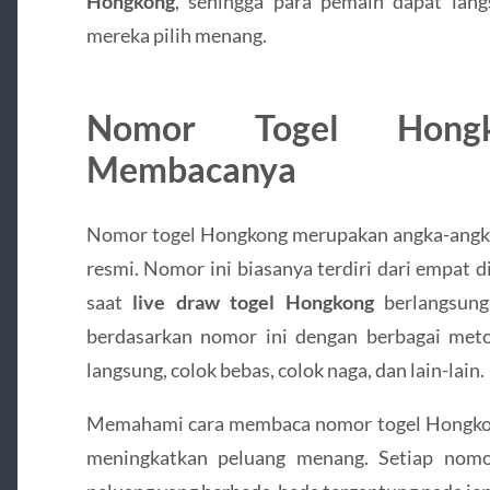
Hongkong
, sehingga para pemain dapat la
mereka pilih menang.
Nomor Togel Hong
Membacanya
Nomor togel Hongkong merupakan angka-angka 
resmi. Nomor ini biasanya terdiri dari empat 
saat
live draw togel Hongkong
berlangsung
berdasarkan nomor ini dengan berbagai met
langsung, colok bebas, colok naga, dan lain-lain.
Memahami cara membaca nomor togel Hongkon
meningkatkan peluang menang. Setiap nomo