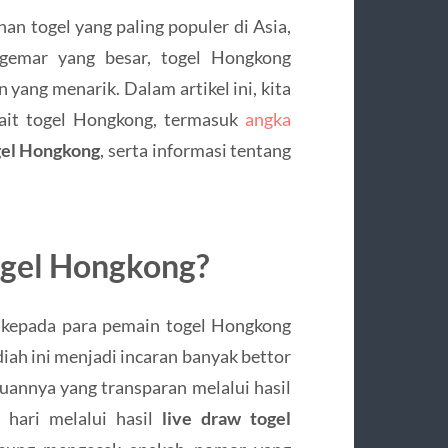
an togel yang paling populer di Asia,
ggemar yang besar, togel Hongkong
yang menarik. Dalam artikel ini, kita
ait togel Hongkong, termasuk
angka
gel Hongkong
, serta informasi tentang
ogel Hongkong?
 kepada para pemain togel Hongkong
iah ini menjadi incaran banyak bettor
uannya yang transparan melalui hasil
 hari melalui hasil
live draw togel