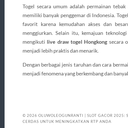
Togel secara umum adalah permainan tebak 
memiliki banyak penggemar di Indonesia. Toge
favorit karena kemudahan akses dan besar
menggiurkan. Selain itu, kemajuan teknolo
mengikuti
live draw togel Hongkong
secara o
menjadi lebih praktis dan menarik.
Dengan berbagai jenis taruhan dan cara bermai
menjadi fenomena yang berkembang dan banyak 
© 2026
OLUWOLEOGUNRANTI | SLOT GACOR 2025: 
CERDAS UNTUK MENINGKATKAN RTP ANDA