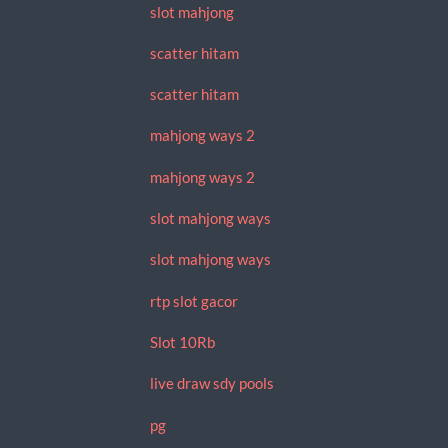
slot mahjong
scatter hitam
scatter hitam
mahjong ways 2
mahjong ways 2
slot mahjong ways
slot mahjong ways
rtp slot gacor
Slot 10Rb
live draw sdy pools
pg