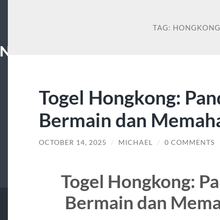
TAG:
HONGKONG
NTI
Togel Hongkong: Pan
Bermain dan Memaha
OCTOBER 14, 2025
/
MICHAEL
/
0 COMMENTS
Togel Hongkong: P
Bermain dan Mema