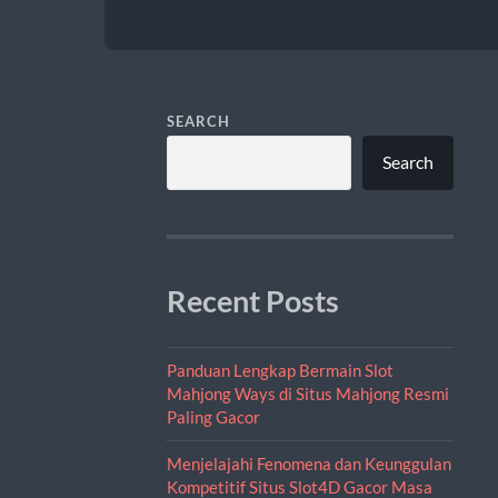
SEARCH
Search
Recent Posts
Panduan Lengkap Bermain Slot
Mahjong Ways di Situs Mahjong Resmi
Paling Gacor
Menjelajahi Fenomena dan Keunggulan
Kompetitif Situs Slot4D Gacor Masa