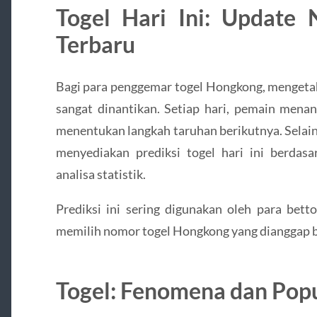
Togel Hari Ini: Update
Terbaru
Bagi para penggemar togel Hongkong, mengeta
sangat dinantikan. Setiap hari, pemain mena
menentukan langkah taruhan berikutnya. Selain
menyediakan prediksi togel hari ini berdas
analisa statistik.
Prediksi ini sering digunakan oleh para bett
memilih nomor togel Hongkong yang dianggap b
Togel: Fenomena dan Popul