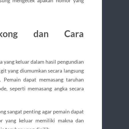
ngsung mengecek apakah nomor yang
kong dan Cara
yang keluar dalam hasil pengundian
digit yang diumumkan secara langsung
. Pemain dapat memasang taruhan
ode, seperti memasang angka secara
g sangat penting agar pemain dapat
r yang keluar memiliki makna dan