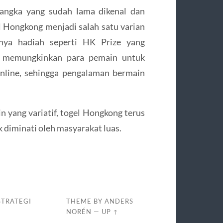
angka yang sudah lama dikenal dan
l Hongkong menjadi salah satu varian
nya hadiah seperti HK Prize yang
gi memungkinkan para pemain untuk
nline, sehingga pengalaman bermain
n yang variatif, togel Hongkong terus
diminati oleh masyarakat luas.
STRATEGI
THEME BY
ANDERS
NORÉN
—
UP ↑