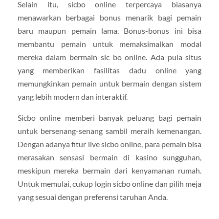
Selain itu, sicbo online terpercaya biasanya
menawarkan berbagai bonus menarik bagi pemain
baru maupun pemain lama. Bonus-bonus ini bisa
membantu pemain untuk memaksimalkan modal
mereka dalam bermain sic bo online. Ada pula situs
yang memberikan fasilitas dadu online yang
memungkinkan pemain untuk bermain dengan sistem
yang lebih modern dan interaktif.
Sicbo online memberi banyak peluang bagi pemain
untuk bersenang-senang sambil meraih kemenangan.
Dengan adanya fitur live sicbo online, para pemain bisa
merasakan sensasi bermain di kasino sungguhan,
meskipun mereka bermain dari kenyamanan rumah.
Untuk memulai, cukup login sicbo online dan pilih meja
yang sesuai dengan preferensi taruhan Anda.